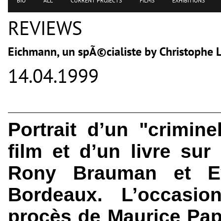
BIO
ALL
CURRENT PROJECTS
FILMS
EXHIBITIONS
REVIEWS
Eichmann, un spÃ©cialiste by Christophe 
14.04.1999
Portrait d’un "crimin
film et d’un livre sur
Rony Brauman et Ey
Bordeaux. L’occasio
procès de Maurice Pap