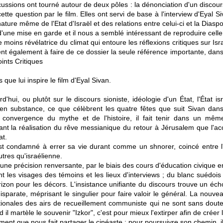
cussions ont tourné autour de deux pôles : la dénonciation d'un disco
ette question par le film. Elles ont servi de base à l'interview d'Eyal 
nature même de l'Etat d'Israël et des relations entre celui-ci et la Diasp
 d'une mise en garde et il nous a semblé intéressant de reproduire celle q
 moins révélatrice du climat qui entoure les réflexions critiques sur Isr
t également à faire de ce dossier la seule référence importante, dans
oints Critiques
que lui inspire le film d'Eyal Sivan.
d'hui, ou plutôt sur le discours sioniste, idéologie d'un État, l'État 
, en substance, ce que célèbrent les quatre fêtes que suit Sivan dans 
convergence du mythe et de l'histoire, il fait tenir dans un même
ant la réalisation du rêve messianique du retour à Jérusalem que l'ac
at.
 est condamné à errer sa vie durant comme un shnorer, coincé entre l
utres qu'israélienne.
c une précision renversante, par le biais des cours d'éducation civique 
nt les visages des témoins et les lieux d'interviews ; du blanc suéd
izon pour les décors. L'insistance unifiante du discours trouve un écho 
isparate, méprisant le singulier pour faire valoir le général. La nouvea
tionales des airs de recueillement communiste qui ne sont sans doute
il martèle le souvenir "Izkor", c'est pour mieux l'extirper afin de créer 
ent que nous fait partager le cinéaste ; pour poursuivre son chemin, i