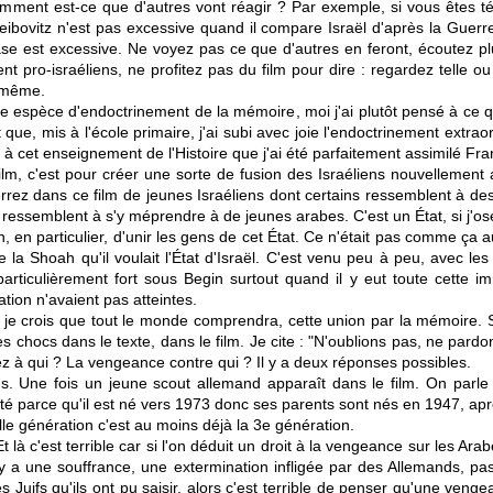
omment est-ce que d'autres vont réagir ? Par exemple, si vous êtes té
eibovitz n'est pas excessive quand il compare Israël d'après la Guerre
rase est excessive. Ne voyez pas ce que d'autres en feront, écoutez plut
nt pro-israéliens, ne profitez pas du film pour dire : regardez telle 
-même.
 cette espèce d'endoctrinement de la mémoire, moi j'ai plutôt pensé à ce q
 que, mis à l'école primaire, j'ai subi avec joie l'endoctrinement extr
e à cet enseignement de l'Histoire que j'ai été parfaitement assimilé Fra
film, c'est pour créer une sorte de fusion des Israéliens nouvellement 
rrez dans ce film de jeunes Israéliens dont certains ressemblent à de
 ressemblent à s'y méprendre à de jeunes arabes. C'est un État, si j'ose 
, en particulier, d'unir les gens de cet État. Ce n'était pas comme ça a
 la Shoah qu'il voulait l'État d'Israël. C'est venu peu à peu, avec les
rticulièrement fort sous Begin surtout quand il y eut toute cette im
ation n'avaient pas atteintes.
 je crois que tout le monde comprendra, cette union par la mémoire. S
s chocs dans le texte, dans le film. Je cite : "N'oublions pas, ne pard
ez à qui ? La vengeance contre qui ? Il y a deux réponses possibles.
s. Une fois un jeune scout allemand apparaît dans le film. On parle de
uté parce qu'il est né vers 1973 donc ses parents sont nés en 1947, apr
lle génération c'est au moins déjà la 3e génération.
 là c'est terrible car si l'on déduit un droit à la vengeance sur les Arabes
u'il y a une souffrance, une extermination infligée par des Allemands, 
les Juifs qu'ils ont pu saisir, alors c'est terrible de penser qu'une veng