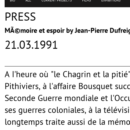
BIO
ALL
CURRENT PROJECTS
FILMS
EXHIBITIONS
PRESS
MÃ©moire et espoir by Jean-Pierre Dufrei
21.03.1991
A I'heure où "le Chagrin et la piti
Pithiviers, à l'affaire Bousquet suc
Seconde Guerre mondiale et l'Occup
ses guerres coloniales, à la télévi
longtemps traite aussi de la mémoi